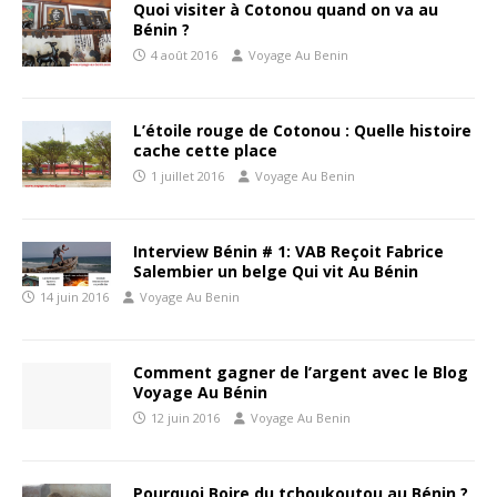
Quoi visiter à Cotonou quand on va au
Bénin ?
4 août 2016
Voyage Au Benin
L’étoile rouge de Cotonou : Quelle histoire
cache cette place
1 juillet 2016
Voyage Au Benin
Interview Bénin # 1: VAB Reçoit Fabrice
Salembier un belge Qui vit Au Bénin
14 juin 2016
Voyage Au Benin
Comment gagner de l’argent avec le Blog
Voyage Au Bénin
12 juin 2016
Voyage Au Benin
Pourquoi Boire du tchoukoutou au Bénin ?