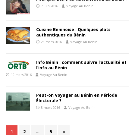
7 juin 2016
Voyage Au Benin
Cuisine Béninoise : Quelques plats
authentiques du Bénin
28 mars 2016
Voyage Au Benin
Info Bénin : comment suivre l’actualité et
l’info au Bénin
10 mars 2016
Voyage Au Benin
Peut-on Voyager au Bénin en Période
Électorale ?
8 mars 2016
Voyage Au Benin
1
2
…
5
»